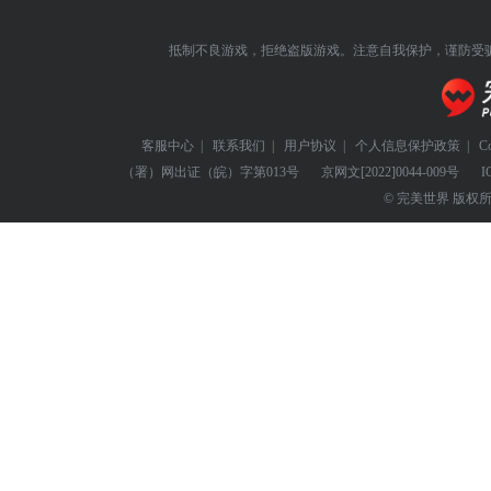
抵制不良游戏，拒绝盗版游戏。注意自我保护，谨防受
客服中心
|
联系我们
|
用户协议
|
个人信息保护政策
|
C
（署）网出证（皖）字第013号
京网文
[2022]0044-009号
I
© 完美世界 版权所有 Perf