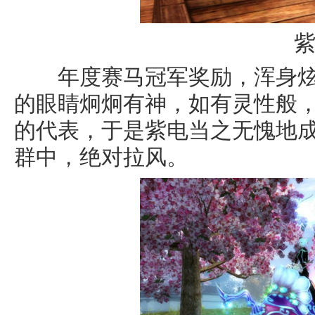
年度赛马冠军奖励，浑身炫
的眼睛炯炯有神，如有灵性般
的代表，于是紫电当之无愧地
群中，绝对拉风。