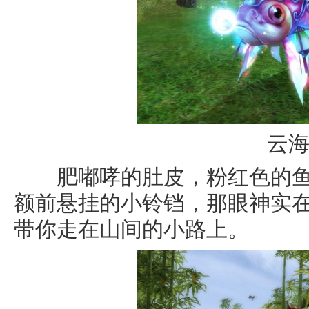
云
肥嘟哮的肚皮，粉红色的鱼
额前悬挂的小铃铛，那眼神实
带你走在山间的小路上。