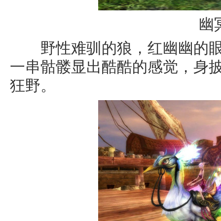
幽
野性难驯的狼，红幽幽的眼
一串骷髅显出酷酷的感觉，身
狂野。