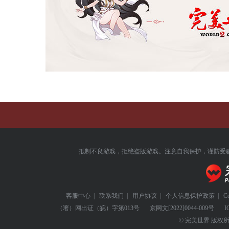
抵制不良游戏，拒绝盗版游戏。注意自我保护，谨防受
客服中心
|
联系我们
|
用户协议
|
个人信息保护政策
|
C
（署）网出证（皖）字第013号
京网文
[2022]0044-009号
I
© 完美世界 版权所有 Perf