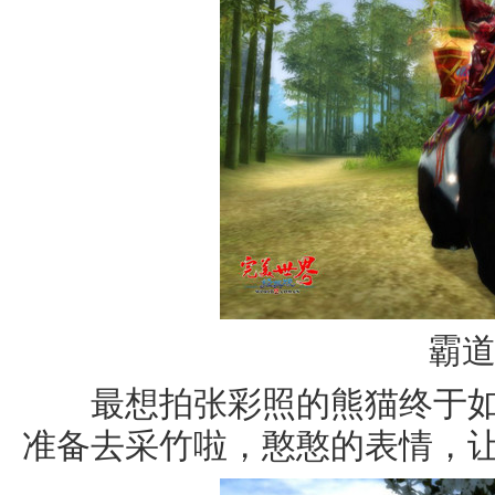
霸
最想拍张彩照的熊猫终于如
准备去采竹啦，憨憨的表情，