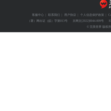
客服中心
|
联系我们
|
用户协议
|
个人信息保护政策
|
C
（署）网出证（皖）字第013号
京网文
[2022]0044-009号
I
© 完美世界 版权所有 Perf