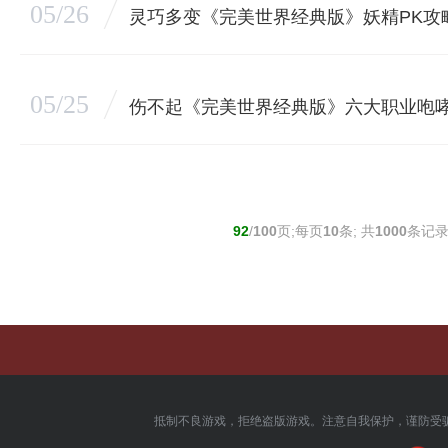
05/26
灵巧多变《完美世界经典版》妖精PK攻
05/25
伤不起《完美世界经典版》六大职业咆
92
/
100
页;每页
10
条; 共
1000
条记录
抵制不良游戏，拒绝盗版游戏。注意自我保护，谨防受