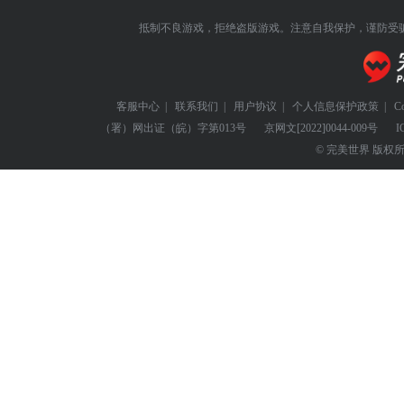
抵制不良游戏，拒绝盗版游戏。注意自我保护，谨防受
客服中心
|
联系我们
|
用户协议
|
个人信息保护政策
|
C
（署）网出证（皖）字第013号
京网文
[2022]0044-009号
I
© 完美世界 版权所有 Perf