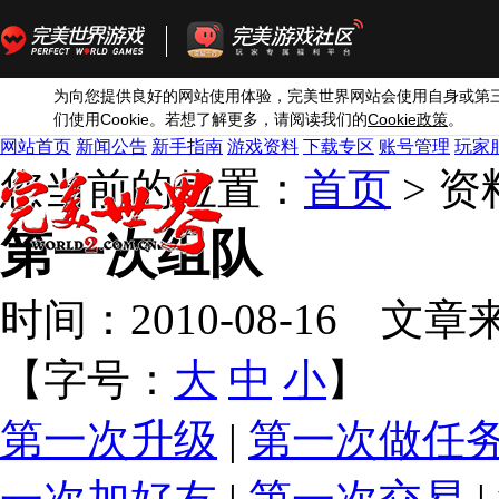
为向您提供良好的网站使用体验，完美世界网站会使用自身或第
Cookie
Cookie
们使用
。若想了解更多，请阅读我们的
政策
。
网站首页
新闻公告
新手指南
游戏资料
下载专区
账号管理
玩家
您当前的位置：
首页
> 
第一次组队
时间：2010-08-16 文
【字号：
大
中
小
】
第一次升级
|
第一次做任