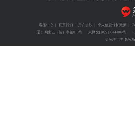
客服中心
|
联系我们
|
用户协议
|
个人信息保护政策
|
C
（署）网出证（皖）字第013号
京网文
[2022]0044-009号
I
© 完美世界 版权所有 Perf