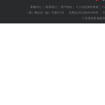
客服中心
|
联系我们
|
用户协议
|
个人信息保护政策
|
C
（署）网出证（皖）字第013号
京网文
[2022]0044-009号
I
© 完美世界 版权所有 Perf