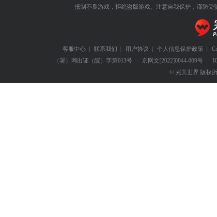
抵制不良游戏，拒绝盗版游戏。注意自我保护，谨防受
客服中心
|
联系我们
|
用户协议
|
个人信息保护政策
|
C
（署）网出证（皖）字第013号
京网文
[2022]0044-009号
I
© 完美世界 版权所有 Perf